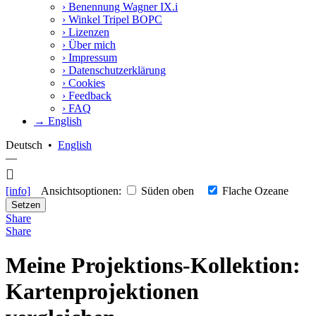
›
Benennung Wagner IX.i
›
Winkel Tripel BOPC
›
Lizenzen
›
Über mich
›
Impressum
›
Datenschutzerklärung
›
Cookies
›
Feedback
›
FAQ
→ English
Deutsch
•
English
—
[info]
Ansichtsoptionen:
Süden oben
Flache Ozeane
Setzen
Share
Share
Meine Projektions-Kollektion:
Kartenprojektionen