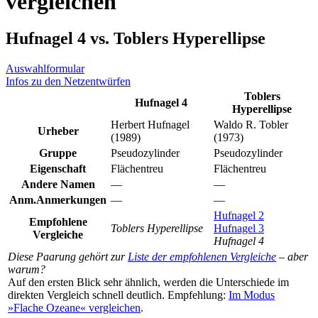
vergleichen
Hufnagel 4 vs. Toblers Hyperellipse
Auswahlformular
Infos zu den Netzentwürfen
Toblers
Hufnagel 4
Hyperellipse
Herbert Hufnagel
Waldo R. Tobler
Urheber
(1989)
(1973)
Gruppe
Pseudozylinder
Pseudozylinder
Eigenschaft
Flächentreu
Flächentreu
Andere Namen
—
—
Anm.
Anmerkungen
—
—
Hufnagel 2
Empfohlene
Toblers Hyperellipse
Hufnagel 3
Vergleiche
Hufnagel 4
Diese Paarung gehört zur
Liste der empfohlenen Vergleiche
– aber
warum?
Auf den ersten Blick sehr ähnlich, werden die Unterschiede im
direkten Vergleich schnell deutlich. Empfehlung:
Im Modus
»Flache Ozeane« vergleichen
.