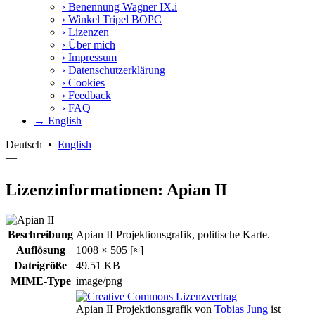
›
Benennung Wagner IX.i
›
Winkel Tripel BOPC
›
Lizenzen
›
Über mich
›
Impressum
›
Datenschutzerklärung
›
Cookies
›
Feedback
›
FAQ
→ English
Deutsch
•
English
—
Lizenzinformationen: Apian II
Beschreibung
Apian II Projektionsgrafik, politische Karte.
Auflösung
1008 × 505 [≈]
Dateigröße
49.51 KB
MIME-Type
image/png
Apian II Projektionsgrafik
von
Tobias Jung
ist