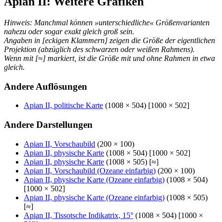
Apian II: Weitere Grafiken
Hinweis: Manchmal können »unterschiedliche« Größenvarianten
nahezu oder sogar exakt gleich groß sein.
Angaben in [eckigen Klammern] zeigen die Größe der eigentlichen
Projektion (abzüglich des schwarzen oder weißen Rahmens).
Wenn mit [≈] markiert, ist die Größe mit und ohne Rahmen in etwa
gleich.
Andere Auflösungen
Apian II, politische Karte
(1008 × 504) [1000 × 502]
Andere Darstellungen
Apian II, Vorschaubild
(200 × 100)
Apian II, physische Karte
(1008 × 504) [1000 × 502]
Apian II, physische Karte
(1008 × 505) [≈]
Apian II, Vorschaubild (Ozeane einfarbig)
(200 × 100)
Apian II, physische Karte (Ozeane einfarbig)
(1008 × 504)
[1000 × 502]
Apian II, physische Karte (Ozeane einfarbig)
(1008 × 505)
[≈]
Apian II, Tissotsche Indikatrix, 15°
(1008 × 504) [1000 ×