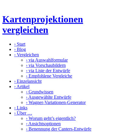
Kartenprojektionen
vergleichen
›
Start
›
Blog
›
Vergleichen
›
via Auswahlformular
›
via Vorschaubildern
›
via Liste der Entwürfe
›
Empfohlene Vergleiche
›
Einzelansicht
›
Artikel
›
Grundwissen
›
Ausgewählte Entwürfe
›
Wagner-Variationen-Generator
›
Links
›
Über …
›
Worum geht’s eigentlich?
›
Ansichtsoptionen
›
Benennung der Canters-Entwürfe