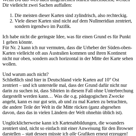
Dir vielleicht zwei Sachen auffallen:
Die meisten dieser Karten sind zylindrisch, also rechteckig.
Viele dieser Karten sind nicht auf dem Nullmeridian zentriert,
sondern irgendwo im Pazifik.
Ich habe nicht die geringste Idee, was für einen Grund es für Punkt
1 geben könnte.
Für Nr. 2 kann ich nur vermuten, dass die Urheber der Süden-oben-
Karten vielleicht oft aus Australien kommen und ihren Kontinent
nicht nur oben, sondern auch horizontal in der Mitte der Karte sehen
wollen.
Und warum auch nicht?
Schließlich sind hier in Deutschland viele Karten auf 10° Ost
zentriert – und ich unterstelle mal, dass der Grund dafür nicht nur
darin zu suchen ist, dass Sibirien in diesem Fall ohne Unterbrechung
dargestellt werden kann… Was die o.g. pädagogischen Zwecke
angeht, kann es nur gut sein, ab und zu mal Karten zu betrachten,
die andere Teile der Welt in die Mitte rücken (ganz abgesehen
davon, dass das in vielen Ländern der Welt ohnehin üblich ist).
Unglücklicherweise kann ich Kartenabbildungen, die woanders
zentriert sind, nicht so einfach mit einer Anweisung für den Browser
darstellen – statt dessen müsste ich
alle
Grafiken erneut erzeugen!