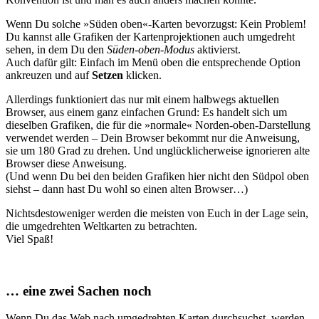
Wenn Du solche »Süden oben«-Karten bevorzugst: Kein Problem!
Du kannst alle Grafiken der Kartenprojektionen auch umgedreht
sehen, in dem Du den
Süden-oben-Modus
aktivierst.
Auch dafür gilt: Einfach im Menü oben die entsprechende Option
ankreuzen und auf
Setzen
klicken.
Allerdings funktioniert das nur mit einem halbwegs aktuellen
Browser, aus einem ganz einfachen Grund: Es handelt sich um
dieselben Grafiken, die für die »normale« Norden-oben-Darstellung
verwendet werden – Dein Browser bekommt nur die Anweisung,
sie um 180 Grad zu drehen. Und unglücklicherweise ignorieren alte
Browser diese Anweisung.
(Und wenn Du bei den beiden Grafiken hier nicht den Südpol oben
siehst – dann hast Du wohl so einen alten Browser…)
Nichtsdestoweniger werden die meisten von Euch in der Lage sein,
die umgedrehten Weltkarten zu betrachten.
Viel Spaß!
…
eine
zwei Sachen noch
Wenn Du das Web nach umgedrehten Karten durchsuchst, werden