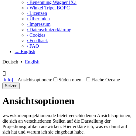
›
Benennung Wagner IX.i
›
Winkel Tripel BOPC
›
Lizenzen
›
Über mich
›
Impressum
›
Datenschutzerklärung
›
Cookies
›
Feedback
›
FAQ
→ English
Deutsch
•
English
—
[info]
Ansichtsoptionen:
Süden oben
Flache Ozeane
Setzen
Ansichtsoptionen
www.kartenprojektionen.de bietet verschiedenen Ansichtsoptionen,
die sich an verschiedenen Stellen auf die Darstellung der
Projektionsgrafiken auswirken. Hier erkläre ich, was es damit auf
sich hat und warum ich sie eingebaut habe.