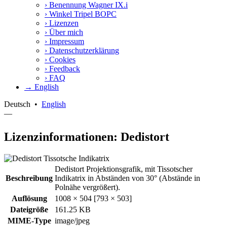
›
Benennung Wagner IX.i
›
Winkel Tripel BOPC
›
Lizenzen
›
Über mich
›
Impressum
›
Datenschutzerklärung
›
Cookies
›
Feedback
›
FAQ
→ English
Deutsch
•
English
—
Lizenzinformationen: Dedistort
Dedistort Projektionsgrafik, mit Tissotscher
Beschreibung
Indikatrix in Abständen von 30° (Abstände in
Polnähe vergrößert).
Auflösung
1008 × 504 [793 × 503]
Dateigröße
161.25 KB
MIME-Type
image/jpeg