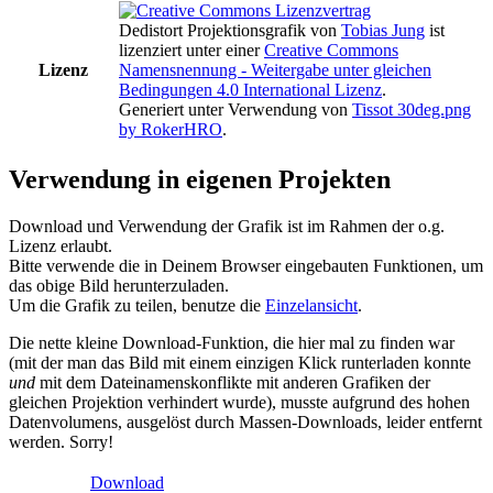
Dedistort Projektionsgrafik
von
Tobias Jung
ist
lizenziert unter einer
Creative Commons
Lizenz
Namensnennung - Weitergabe unter gleichen
Bedingungen 4.0 International Lizenz
.
Generiert unter Verwendung von
Tissot 30deg.png
by RokerHRO
.
Verwendung in eigenen Projekten
Download und Verwendung der Grafik ist im Rahmen der o.g.
Lizenz erlaubt.
Bitte verwende die in Deinem Browser eingebauten Funktionen, um
das obige Bild herunterzuladen.
Um die Grafik zu teilen, benutze die
Einzelansicht
.
Die nette kleine Download-Funktion, die hier mal zu finden war
(mit der man das Bild mit einem einzigen Klick runterladen konnte
und
mit dem Dateinamenskonflikte mit anderen Grafiken der
gleichen Projektion verhindert wurde), musste aufgrund des hohen
Datenvolumens, ausgelöst durch Massen-Downloads, leider entfernt
werden. Sorry!
Download