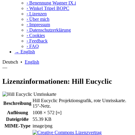
›
Benennung Wagner IX.i
›
Winkel Tripel BOPC
›
Lizenzen
›
Über mich
›
Impressum
›
Datenschutzerklärung
›
Cookies
›
Feedback
›
FAQ
→ English
Deutsch
•
English
—
Lizenzinformationen: Hill Eucyclic
Hill Eucyclic Projektionsgrafik, rote Umrisskarte.
Beschreibung
15°-Netz.
Auflösung
1008 × 572 [≈]
Dateigröße
55.39 KB
MIME-Type
image/png