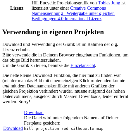
Hill Eucyclic Projektionsgrafik
von
Tobias Jung
ist
Lizenz
lizenziert unter einer
Creative Commons
Namensnennung - Weitergabe unter gleichen
Bedingungen 4.0 International Lizenz
.
Verwendung in eigenen Projekten
Download und Verwendung der Grafik ist im Rahmen der o.g.
Lizenz erlaubt.
Bitte verwende die in Deinem Browser eingebauten Funktionen, um
das obige Bild herunterzuladen.
Um die Grafik zu teilen, benutze die
Einzelansicht
.
Die nette kleine Download-Funktion, die hier mal zu finden war
(mit der man das Bild mit einem einzigen Klick runterladen konnte
und
mit dem Dateinamenskonflikte mit anderen Grafiken der
gleichen Projektion verhindert wurde), musste aufgrund des hohen
Datenvolumens, ausgelöst durch Massen-Downloads, leider entfernt
werden. Sorry!
Download
Die Datei wird unter folgendem Namen auf Deiner
Festplatte gesichert:
Download
hill-projection-red-silhouette-map-