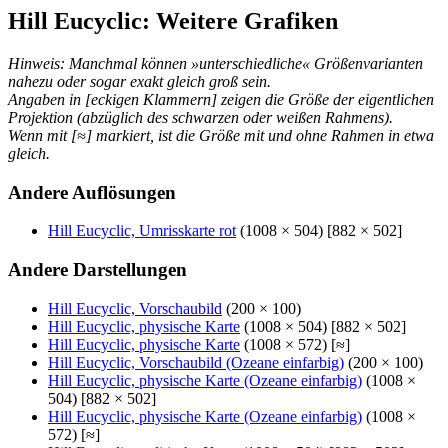
Hill Eucyclic: Weitere Grafiken
Hinweis: Manchmal können »unterschiedliche« Größenvarianten
nahezu oder sogar exakt gleich groß sein.
Angaben in [eckigen Klammern] zeigen die Größe der eigentlichen
Projektion (abzüglich des schwarzen oder weißen Rahmens).
Wenn mit [≈] markiert, ist die Größe mit und ohne Rahmen in etwa
gleich.
Andere Auflösungen
Hill Eucyclic, Umrisskarte rot
(1008 × 504) [882 × 502]
Andere Darstellungen
Hill Eucyclic, Vorschaubild
(200 × 100)
Hill Eucyclic, physische Karte
(1008 × 504) [882 × 502]
Hill Eucyclic, physische Karte
(1008 × 572) [≈]
Hill Eucyclic, Vorschaubild (Ozeane einfarbig)
(200 × 100)
Hill Eucyclic, physische Karte (Ozeane einfarbig)
(1008 ×
504) [882 × 502]
Hill Eucyclic, physische Karte (Ozeane einfarbig)
(1008 ×
572) [≈]