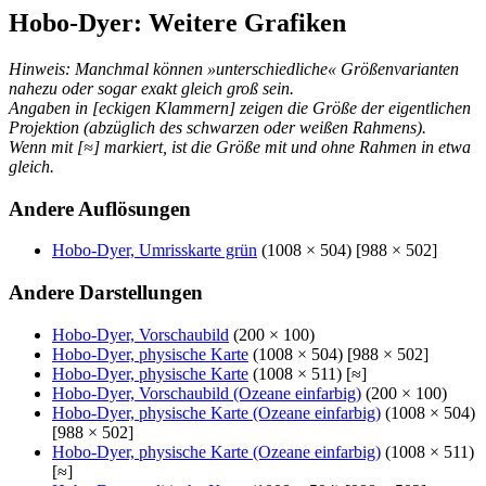
Hobo-Dyer: Weitere Grafiken
Hinweis: Manchmal können »unterschiedliche« Größenvarianten
nahezu oder sogar exakt gleich groß sein.
Angaben in [eckigen Klammern] zeigen die Größe der eigentlichen
Projektion (abzüglich des schwarzen oder weißen Rahmens).
Wenn mit [≈] markiert, ist die Größe mit und ohne Rahmen in etwa
gleich.
Andere Auflösungen
Hobo-Dyer, Umrisskarte grün
(1008 × 504) [988 × 502]
Andere Darstellungen
Hobo-Dyer, Vorschaubild
(200 × 100)
Hobo-Dyer, physische Karte
(1008 × 504) [988 × 502]
Hobo-Dyer, physische Karte
(1008 × 511) [≈]
Hobo-Dyer, Vorschaubild (Ozeane einfarbig)
(200 × 100)
Hobo-Dyer, physische Karte (Ozeane einfarbig)
(1008 × 504)
[988 × 502]
Hobo-Dyer, physische Karte (Ozeane einfarbig)
(1008 × 511)
[≈]