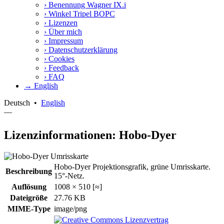
›
Benennung Wagner IX.i
›
Winkel Tripel BOPC
›
Lizenzen
›
Über mich
›
Impressum
›
Datenschutzerklärung
›
Cookies
›
Feedback
›
FAQ
→ English
Deutsch
•
English
—
Lizenzinformationen: Hobo-Dyer
Hobo-Dyer Projektionsgrafik, grüne Umrisskarte.
Beschreibung
15°-Netz.
Auflösung
1008 × 510 [≈]
Dateigröße
27.76 KB
MIME-Type
image/png