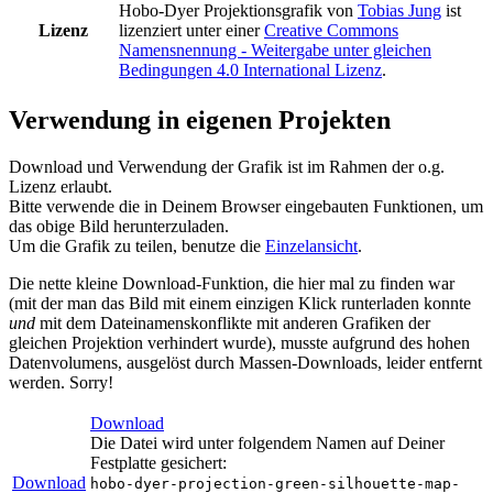
Hobo-Dyer Projektionsgrafik
von
Tobias Jung
ist
Lizenz
lizenziert unter einer
Creative Commons
Namensnennung - Weitergabe unter gleichen
Bedingungen 4.0 International Lizenz
.
Verwendung in eigenen Projekten
Download und Verwendung der Grafik ist im Rahmen der o.g.
Lizenz erlaubt.
Bitte verwende die in Deinem Browser eingebauten Funktionen, um
das obige Bild herunterzuladen.
Um die Grafik zu teilen, benutze die
Einzelansicht
.
Die nette kleine Download-Funktion, die hier mal zu finden war
(mit der man das Bild mit einem einzigen Klick runterladen konnte
und
mit dem Dateinamenskonflikte mit anderen Grafiken der
gleichen Projektion verhindert wurde), musste aufgrund des hohen
Datenvolumens, ausgelöst durch Massen-Downloads, leider entfernt
werden. Sorry!
Download
Die Datei wird unter folgendem Namen auf Deiner
Festplatte gesichert:
Download
hobo-dyer-projection-green-silhouette-map-