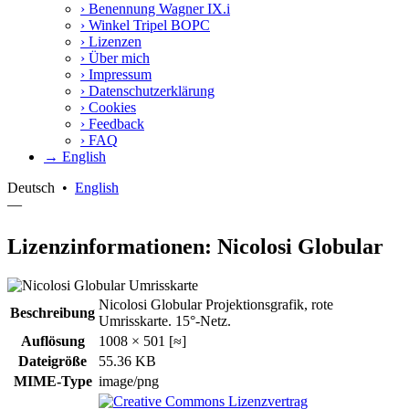
›
Benennung Wagner IX.i
›
Winkel Tripel BOPC
›
Lizenzen
›
Über mich
›
Impressum
›
Datenschutzerklärung
›
Cookies
›
Feedback
›
FAQ
→ English
Deutsch
•
English
—
Lizenzinformationen: Nicolosi Globular
Nicolosi Globular Projektionsgrafik, rote
Beschreibung
Umrisskarte. 15°-Netz.
Auflösung
1008 × 501 [≈]
Dateigröße
55.36 KB
MIME-Type
image/png