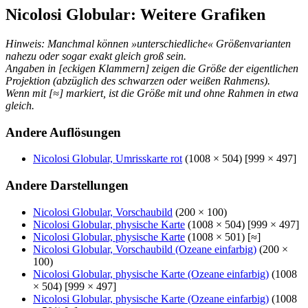
Nicolosi Globular: Weitere Grafiken
Hinweis: Manchmal können »unterschiedliche« Größenvarianten
nahezu oder sogar exakt gleich groß sein.
Angaben in [eckigen Klammern] zeigen die Größe der eigentlichen
Projektion (abzüglich des schwarzen oder weißen Rahmens).
Wenn mit [≈] markiert, ist die Größe mit und ohne Rahmen in etwa
gleich.
Andere Auflösungen
Nicolosi Globular, Umrisskarte rot
(1008 × 504) [999 × 497]
Andere Darstellungen
Nicolosi Globular, Vorschaubild
(200 × 100)
Nicolosi Globular, physische Karte
(1008 × 504) [999 × 497]
Nicolosi Globular, physische Karte
(1008 × 501) [≈]
Nicolosi Globular, Vorschaubild (Ozeane einfarbig)
(200 ×
100)
Nicolosi Globular, physische Karte (Ozeane einfarbig)
(1008
× 504) [999 × 497]
Nicolosi Globular, physische Karte (Ozeane einfarbig)
(1008