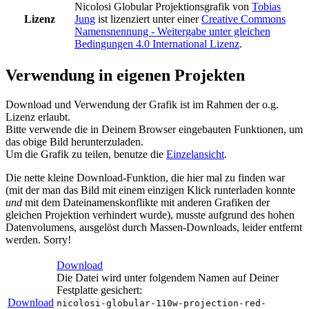
Nicolosi Globular Projektionsgrafik
von
Tobias
Lizenz
Jung
ist lizenziert unter einer
Creative Commons
Namensnennung - Weitergabe unter gleichen
Bedingungen 4.0 International Lizenz
.
Verwendung in eigenen Projekten
Download und Verwendung der Grafik ist im Rahmen der o.g.
Lizenz erlaubt.
Bitte verwende die in Deinem Browser eingebauten Funktionen, um
das obige Bild herunterzuladen.
Um die Grafik zu teilen, benutze die
Einzelansicht
.
Die nette kleine Download-Funktion, die hier mal zu finden war
(mit der man das Bild mit einem einzigen Klick runterladen konnte
und
mit dem Dateinamenskonflikte mit anderen Grafiken der
gleichen Projektion verhindert wurde), musste aufgrund des hohen
Datenvolumens, ausgelöst durch Massen-Downloads, leider entfernt
werden. Sorry!
Download
Die Datei wird unter folgendem Namen auf Deiner
Festplatte gesichert:
Download
nicolosi-globular-110w-projection-red-