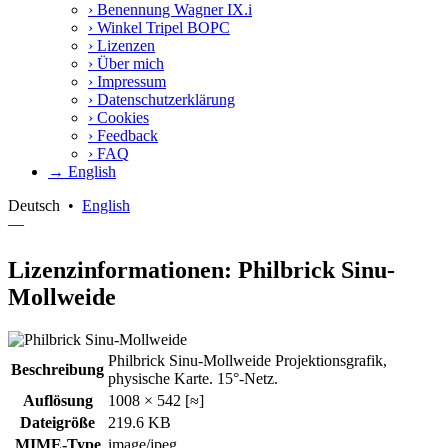
›
Benennung Wagner IX.i
›
Winkel Tripel BOPC
›
Lizenzen
›
Über mich
›
Impressum
›
Datenschutzerklärung
›
Cookies
›
Feedback
›
FAQ
→ English
Deutsch
•
English
—
Lizenzinformationen: Philbrick Sinu-
Mollweide
Philbrick Sinu-Mollweide Projektionsgrafik,
Beschreibung
physische Karte. 15°-Netz.
Auflösung
1008 × 542 [≈]
Dateigröße
219.6 KB
MIME-Type
image/jpeg